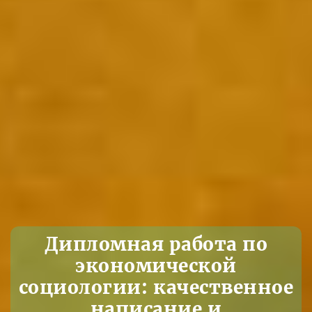
Дипломная работа по
экономической
социологии: качественное
написание и