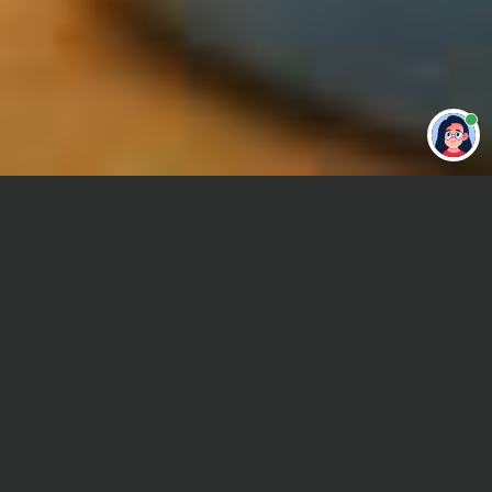
Привет 👋 Могу сделать студенческую
работу за тебя
Главная
Контрольная работа
Квантовая механика
Сроки и Стоимость