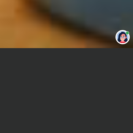
Привет 👋 Могу сделать студенческую
работу за тебя
Главная
Курсовая работа
Масс-медиа
Сроки и Стоимость