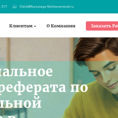
. 517
Client@Kursovaya-Nizhnevartovsk.ru
Клиентам
О Компании
Заказать Ра
нальное
реферата по
льной