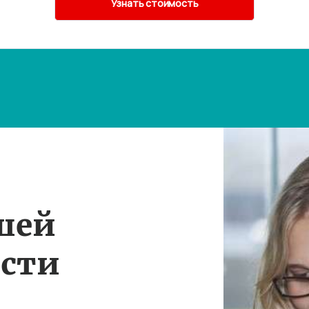
шей
ости