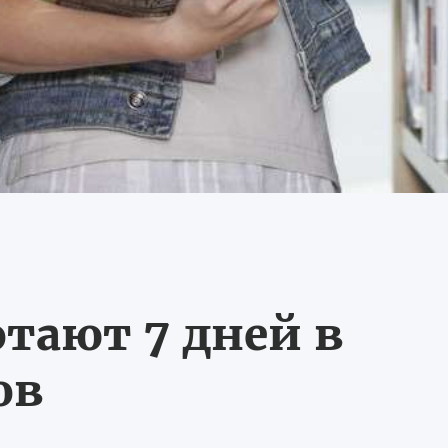
тают 7 дней в
ов