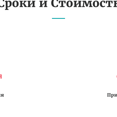
Сроки и Стоимост
я
ия
При