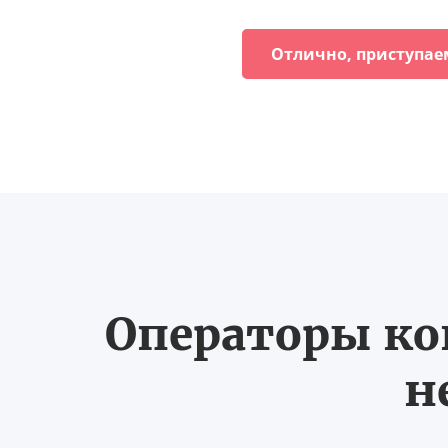
Отлично, приступае
Операторы ко
н