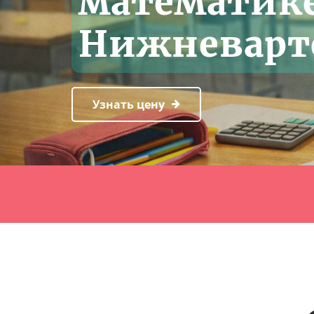
математике
Нижневарт
Узнать цену