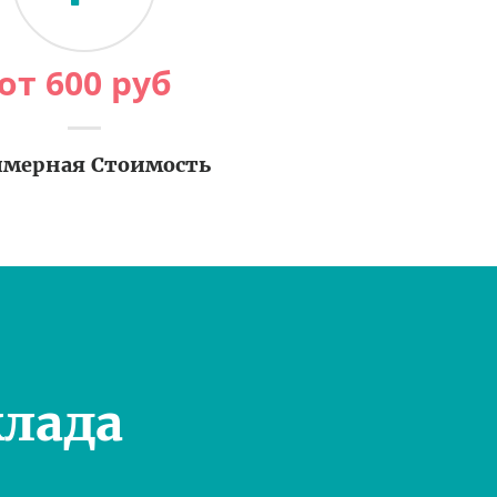
от
600
руб
мерная Стоимость
лада