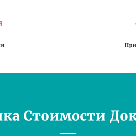
я
ия
При
нка Стоимости Док