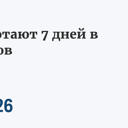
тают 7 дней в
ов