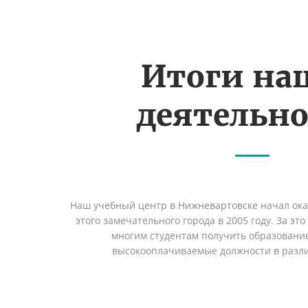
Итоги на
деятельн
Наш учебный центр в Нижневартовске начал ок
этого замечательного города в 2005 году. За эт
многим студентам получить образование 
высокооплачиваемые должности в разл