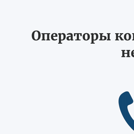
Операторы ко
н