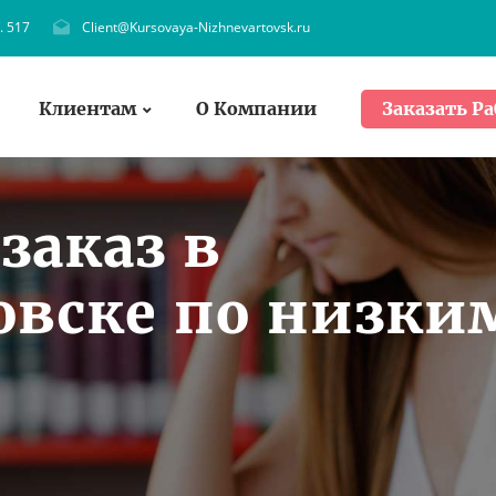
. 517
Client@Kursovaya-Nizhnevartovsk.ru
Клиентам
О Компании
Заказать Ра
заказ в
вске по низки