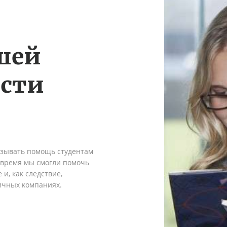
шей
ости
азывать помощь студентам
о время мы смогли помочь
и, как следствие,
ичных компаниях.