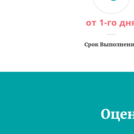
от 1-го дн
Срок Выполнен
Оце