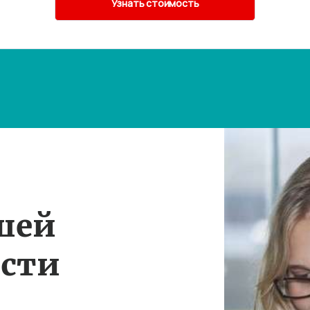
шей
ости