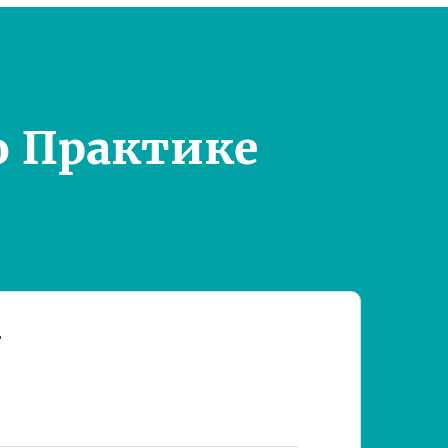
о Практике
т