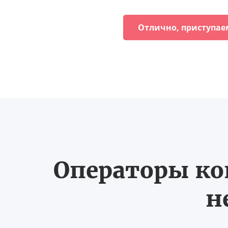
Отлично, приступае
Операторы ко
н