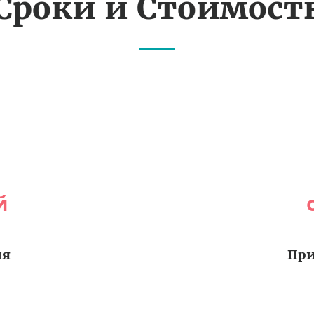
Сроки и Стоимост
й
ия
При