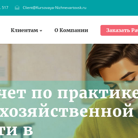
. 517
Client@Kursovaya-Nizhnevartovsk.ru
Клиентам
О Компании
Заказать Ра
чет по практик
 хозяйственной
ти в