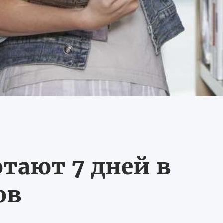
тают 7 дней в
ов