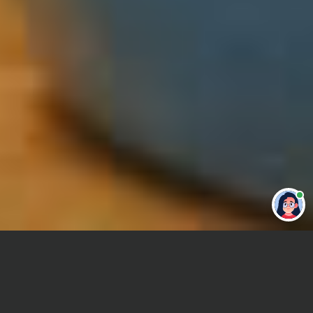
Привет 👋 Могу сделать студенческую
работу за тебя
Главная
Отчет по практике
Антикризисное управление