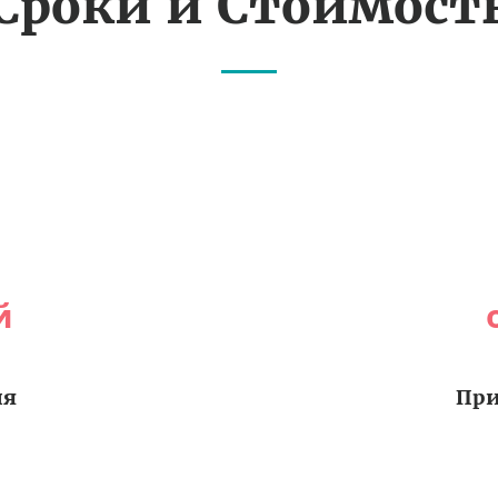
Сроки и Стоимост
й
ия
При