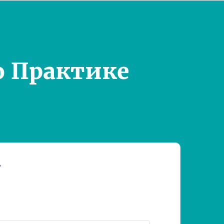
о Практике
т