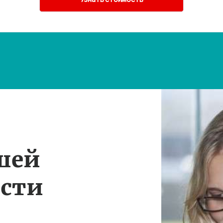
шей
ости