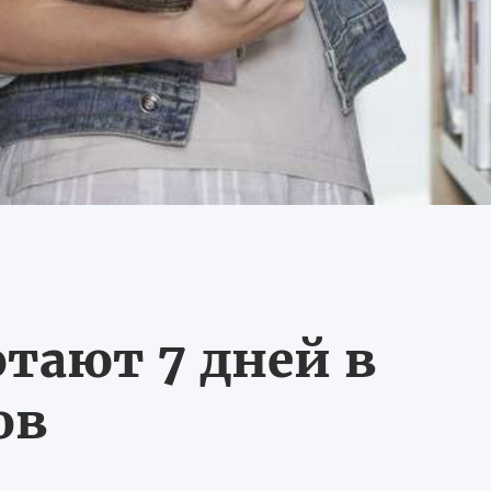
тают 7 дней в
ов