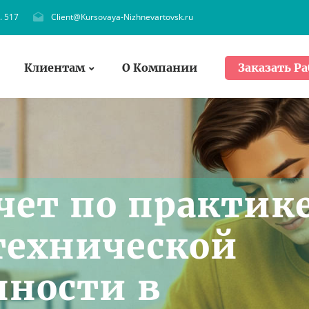
. 517
Client@Kursovaya-Nizhnevartovsk.ru
Клиентам
О Компании
Заказать Ра
чет по практик
технической
ности в