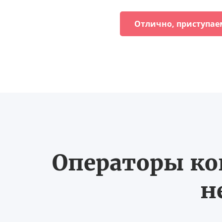
Отлично, приступае
Операторы ко
н