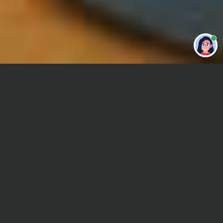
Привет 👋 Могу сделать студенческую
работу за тебя
Главная
Отчет по практике
Гидротехническое строительство
Сроки и Стоимость