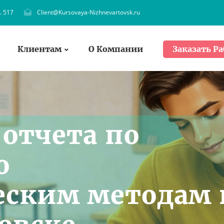
. 517
Client@Kursovaya-Nizhnevartovsk.ru
Клиентам
О Компании
Заказать Ра
 отчета по
о
еским методам 