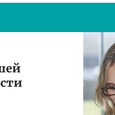
шей
ости