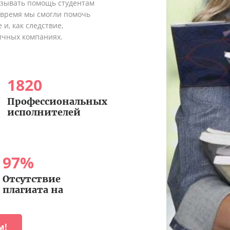
азывать помощь студентам
о время мы смогли помочь
и, как следствие,
ичных компаниях.
1820
Профессиональных
исполнителей
97
%
Отсутствие
плагиата на
м!