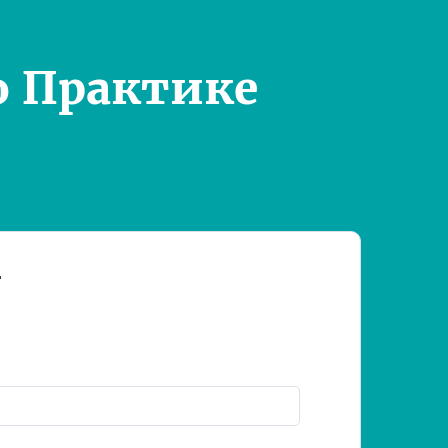
о Практике
т