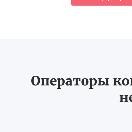
Операторы ко
н