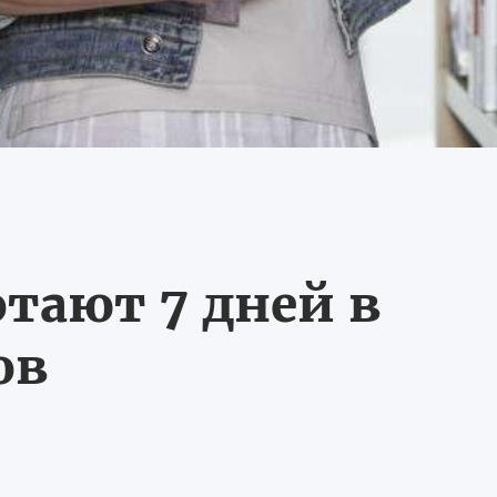
тают 7 дней в
ов