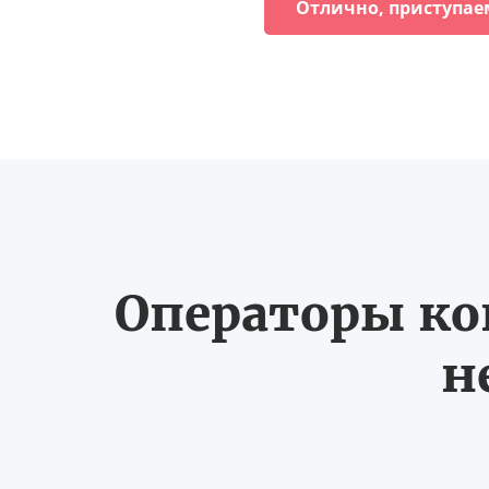
Отлично, приступае
Операторы ко
н