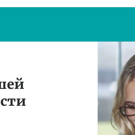
шей
ости