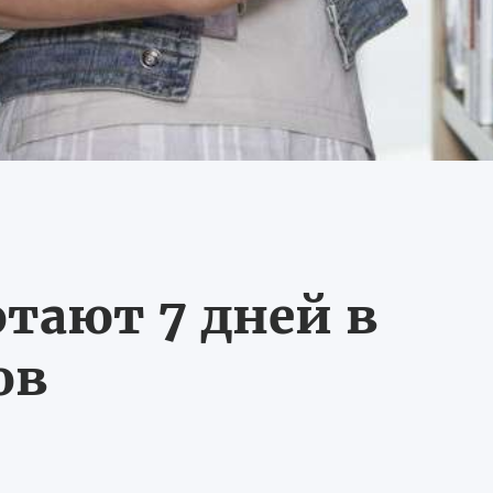
тают 7 дней в
ов