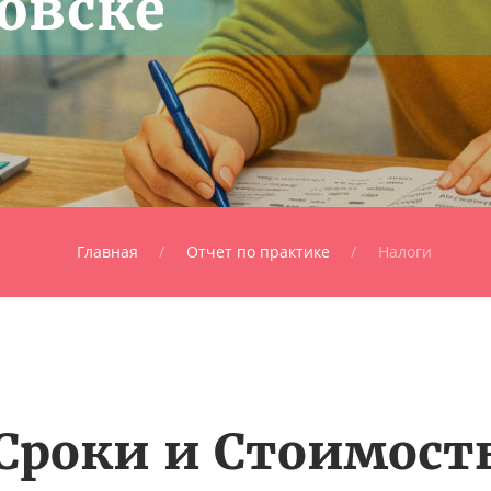
овске
Главная
Отчет по практике
Налоги
Сроки и Стоимост