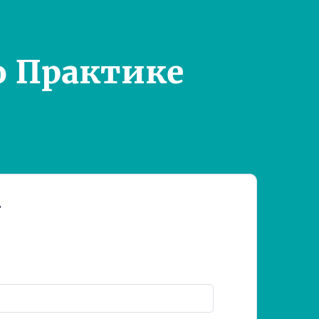
о Практике
т