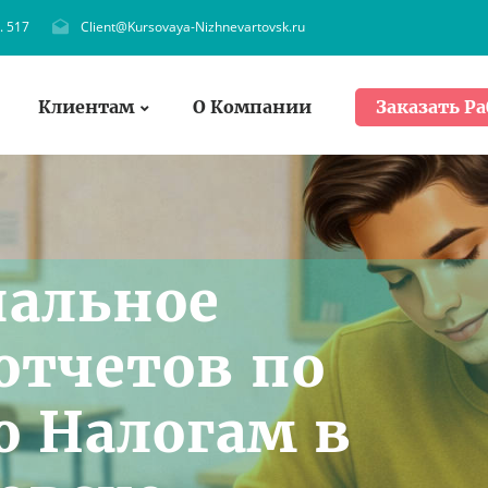
. 517
Client@Kursovaya-Nizhnevartovsk.ru
Клиентам
О Компании
Заказать Ра
нальное
отчетов по
о Налогам в