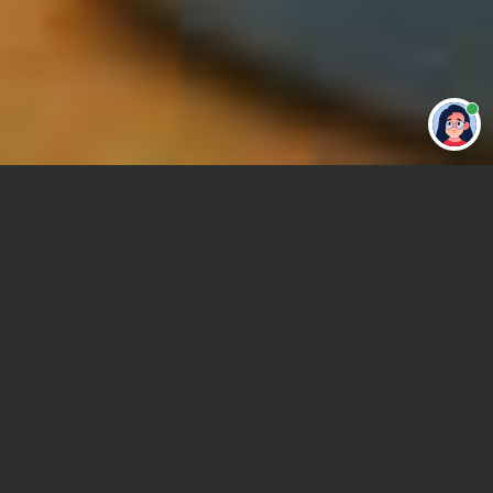
Привет 👋 Могу сделать студенческую
работу за тебя
Главная
Отчет по практике
Производство технологического оборудования
Сроки и Стоимость