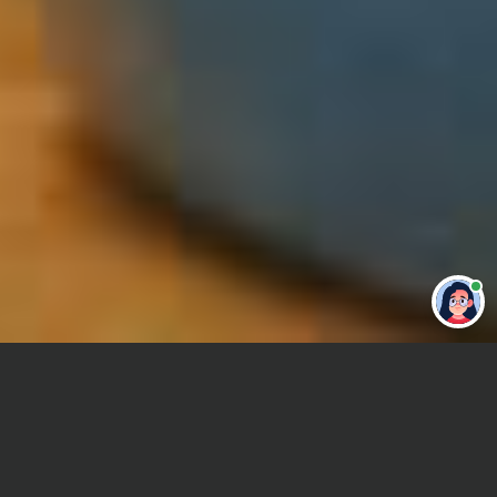
Привет 👋 Могу сделать студенческую
работу за тебя
Главная
Отчет по практике
Социология образования