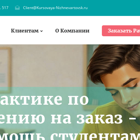
. 517
Client@Kursovaya-Nizhnevartovsk.ru
Клиентам
О Компании
Заказать Ра
рактике по
ению на заказ -
мощь студента