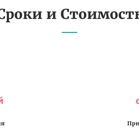
Сроки и Стоимост
й
ия
При