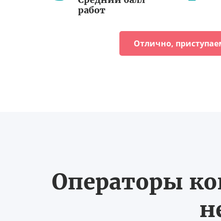
работ
Отлично, приступае
Операторы ко
н