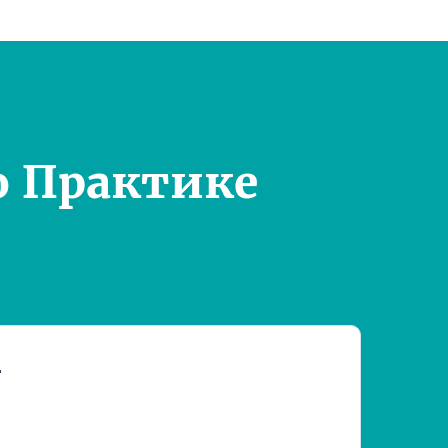
о Практике
т