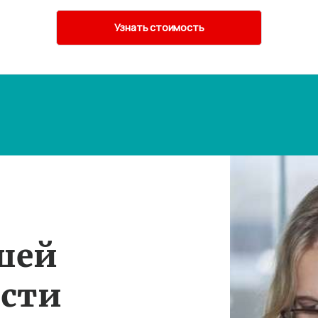
шей
ости