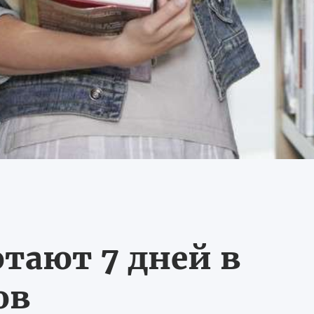
тают 7 дней в
ов