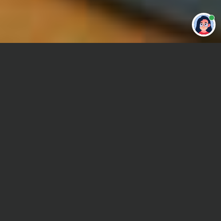
Привет 👋 Могу сделать студенческую
работу за тебя
Главная
Отчет по практике
Строительство
Сроки и Стоимость