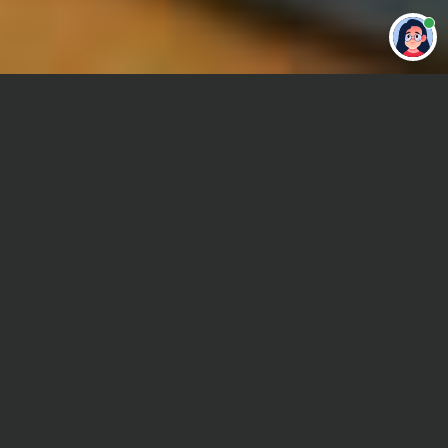
Привет 👋 Могу сделать студенческую
работу за тебя
Главная
Отчет по практике
Теплотехника
Сроки и Стоимость