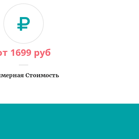
от
1699
руб
мерная Стоимость