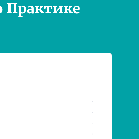
о Практике
т