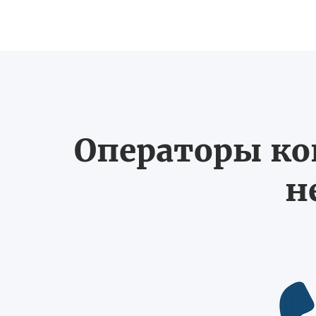
Операторы ко
н