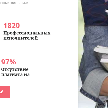
ичных компаниях.
1820
Профессиональных
исполнителей
97
%
Отсутствие
плагиата на
м!