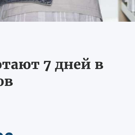
тают 7 дней в
ов