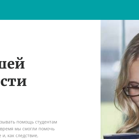
шей
ости
азывать помощь студентам
о время мы смогли помочь
и, как следствие,