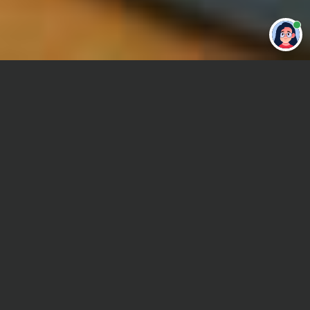
Привет 👋 Могу сделать студенческую
работу за тебя
Главная
Реферат
Делопроизводство
Сроки и Стоимость