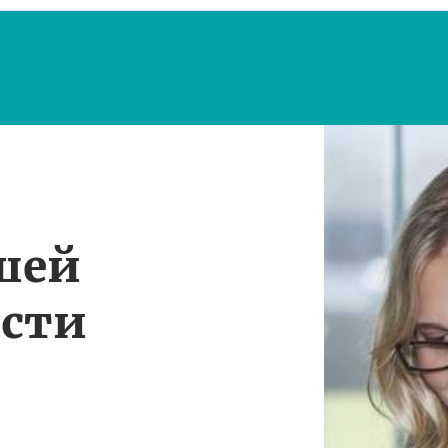
шей
ости