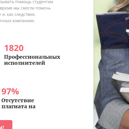
азывать помощь студентам
о время мы смогли помочь
и, как следствие,
ичных компаниях.
1820
Профессиональных
исполнителей
97
%
Отсутствие
плагиата на
м!