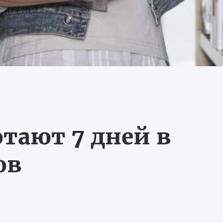
тают 7 дней в
ов