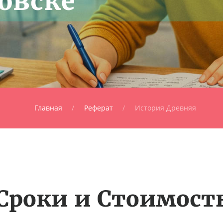
овске
Главная
Реферат
История Древняя
Сроки и Стоимост