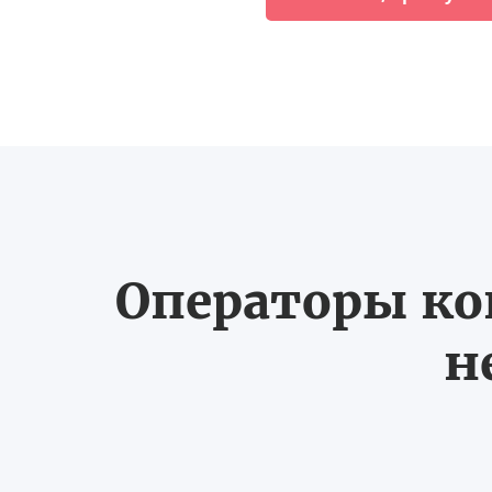
Операторы ко
н