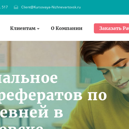
. 517
Client@Kursovaya-Nizhnevartovsk.ru
Клиентам
О Компании
Заказать Ра
нальное
рефератов по
евней в