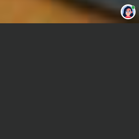
Привет 👋 Могу сделать студенческую
работу за тебя
Главная
Реферат
Международные отношения
Сроки и Стоимость