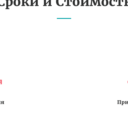
Сроки и Стоимост
я
ия
При