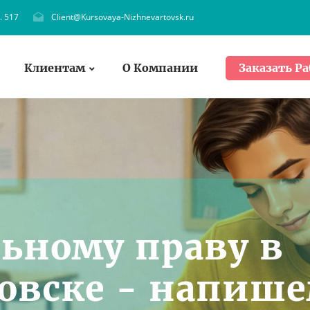
. 517
Client@Kursovaya-Nizhnevartovsk.ru
Клиентам
О Компании
Заказать Ра
ьному праву в
овске - напиш