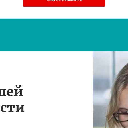
шей
ости