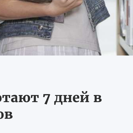
тают 7 дней в
ов