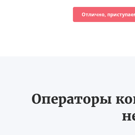
Отлично, приступае
Операторы ко
н