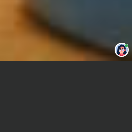
Привет 👋 Могу сделать студенческую
работу за тебя
Главная
Реферат
Педагогика
Сроки и Стоимость