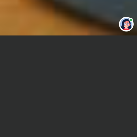
Привет 👋 Могу сделать студенческую
работу за тебя
Главная
Реферат
Психология личности
Сроки и Стоимость