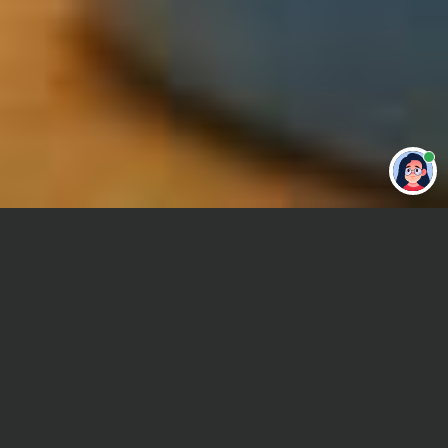
Привет 👋 Могу сделать студенческую
работу за тебя
Главная
Реферат
Схемотехника
Сроки и Стоимость