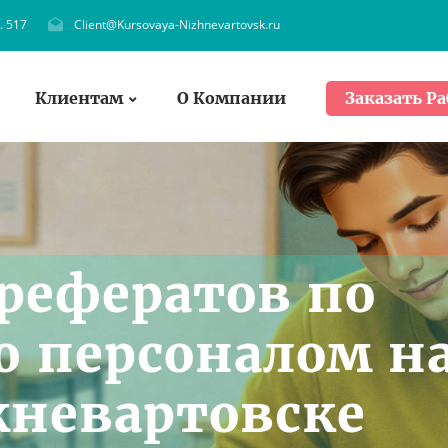
. 517
Client@Kursovaya-Nizhnevartovsk.ru
Клиентам
О Компании
Заказать Ра
рефератов по
 персоналом н
жневартовске