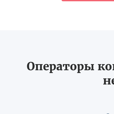
Операторы ко
н