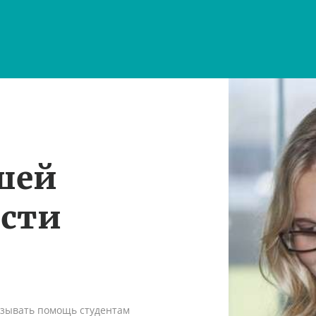
шей
ости
азывать помощь студентам