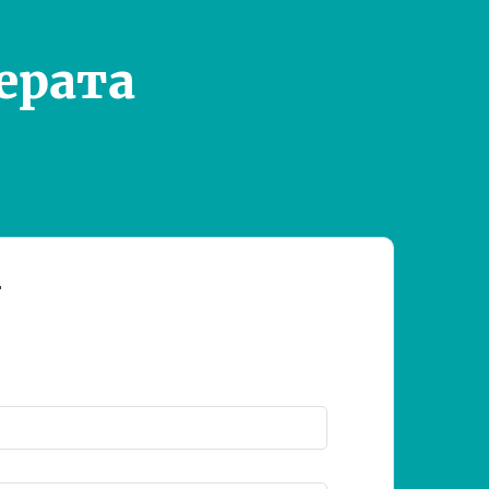
ерата
т