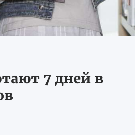
тают 7 дней в
ов