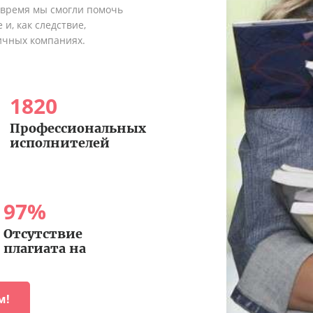
о время мы смогли помочь
и, как следствие,
ичных компаниях.
1820
Профессиональных
исполнителей
97
%
Отсутствие
плагиата на
м!