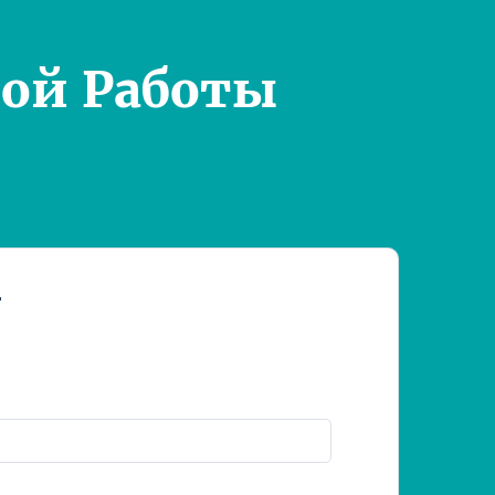
ой Работы
т