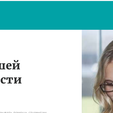
шей
ости
азывать помощь студентам