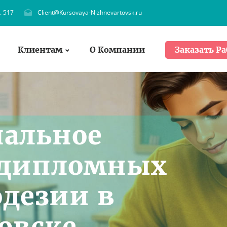
. 517
Client@Kursovaya-Nizhnevartovsk.ru
Клиентам
О Компании
Заказать Ра
нальное
 дипломных
одезии в
овске