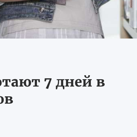
тают 7 дней в
ов