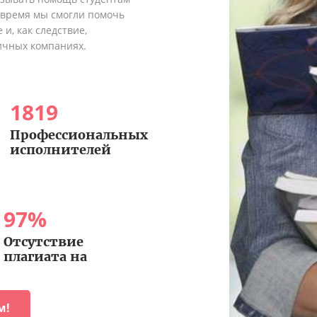
о время мы смогли помочь
и, как следствие,
ичных компаниях.
1819
Профессиональных
исполнителей
97
%
Отсутствие
плагиата на
м!