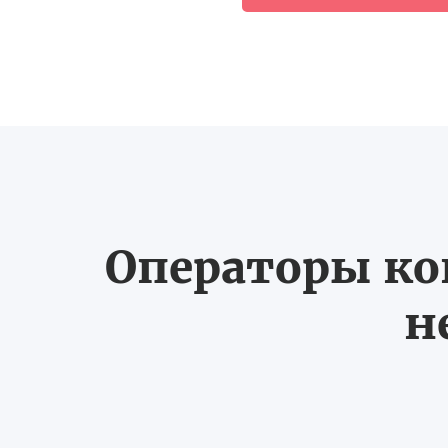
Операторы ко
н