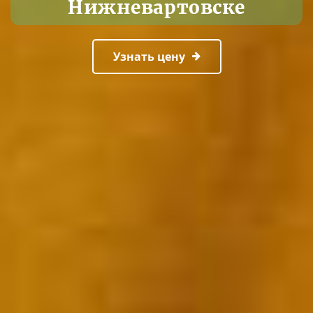
Нижневартовске
Узнать цену