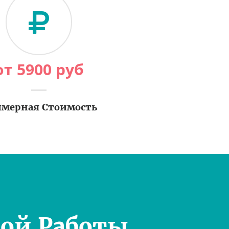
от
5900
руб
мерная Стоимость
ой Работы