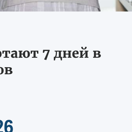
тают 7 дней в
ов