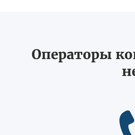
Операторы ко
н