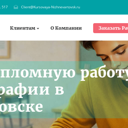
. 517
Client@Kursovaya-Nizhnevartovsk.ru
Клиентам
О Компании
Заказать Ра
ипломную работ
рафии в
овске