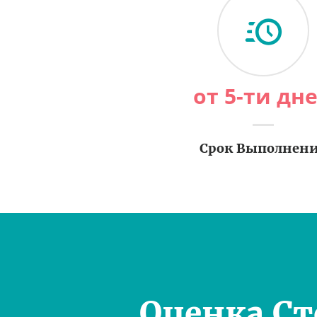
от 5-ти дн
Срок Выполнен
Оценка С