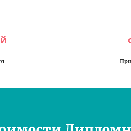
ей
ия
При
тоимости Дипломн