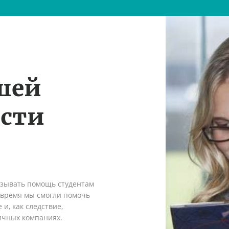
шей
ости
азывать помощь студентам
о время мы смогли помочь
и, как следствие,
ичных компаниях.