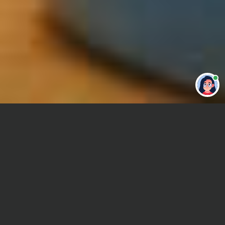
Привет 👋 Могу сделать студенческую
работу за тебя
Главная
Дипломная работа
Математические методы в психологии
Сроки и Стоимость