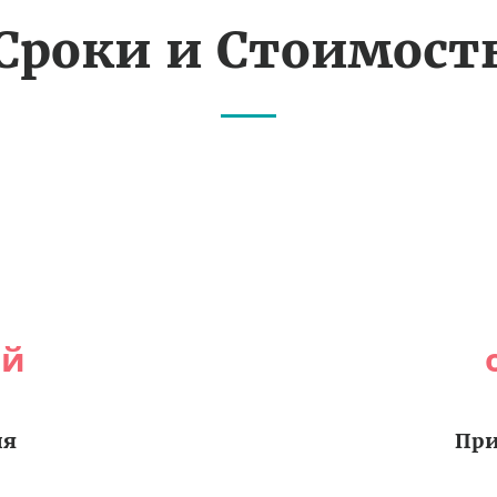
Сроки и Стоимост
ей
ия
При