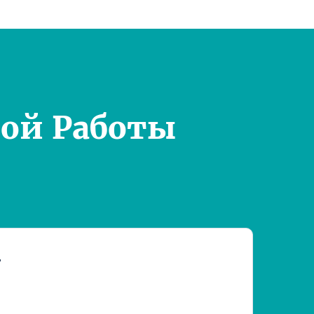
ой Работы
т