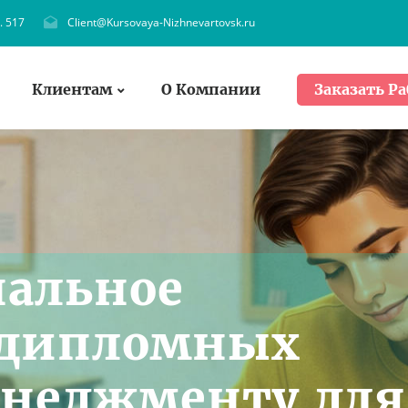
. 517
Client@Kursovaya-Nizhnevartovsk.ru
Клиентам
О Компании
Заказать Ра
нальное
 дипломных
енеджменту для