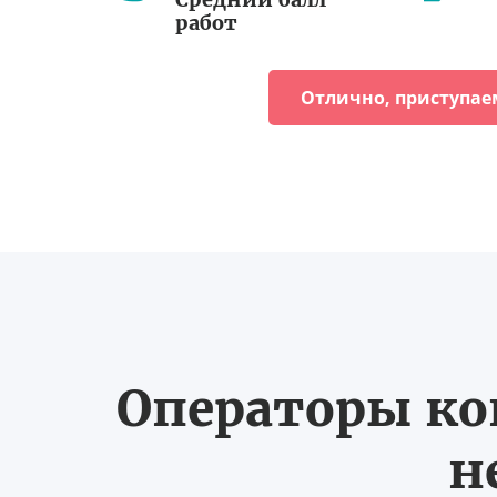
работ
Отлично, приступае
Операторы ко
н