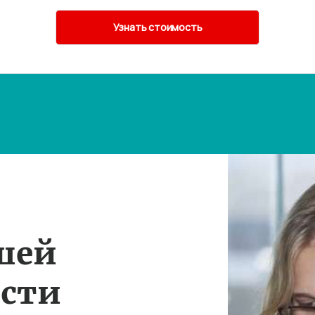
шей
ости