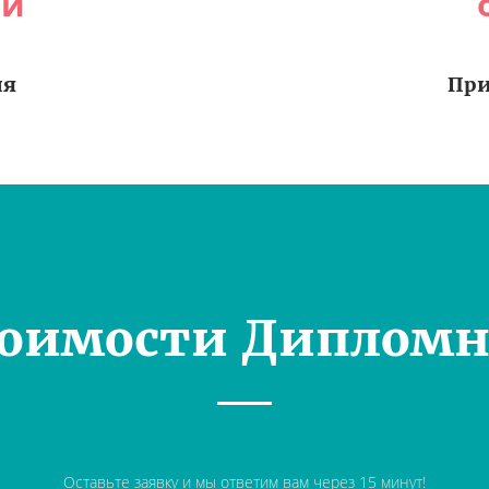
ей
ия
При
тоимости Дипломн
Оставьте заявку и мы ответим вам через 15 минут!