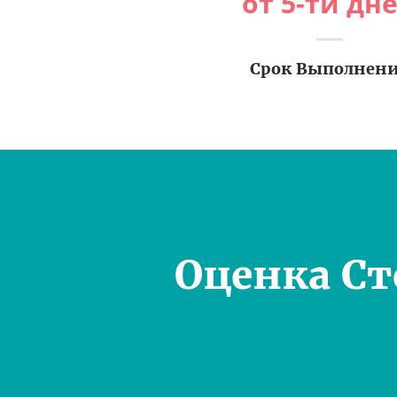
от 5-ти дн
Срок Выполнен
Оценка С