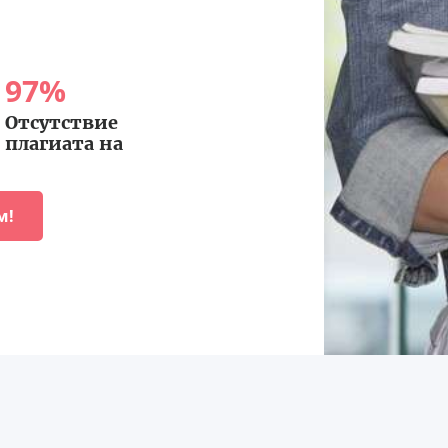
97
%
Отсутствие
плагиата на
м!