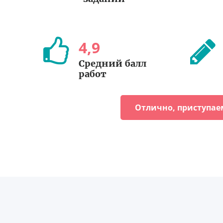
4
,
9
Средний балл
работ
Отлично, приступае