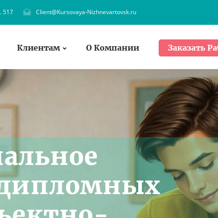
. 517
Client@Kursovaya-Nizhnevartovsk.ru
Клиентам
О Компании
Заказать Ра
нальное
 дипломных
бъектно-