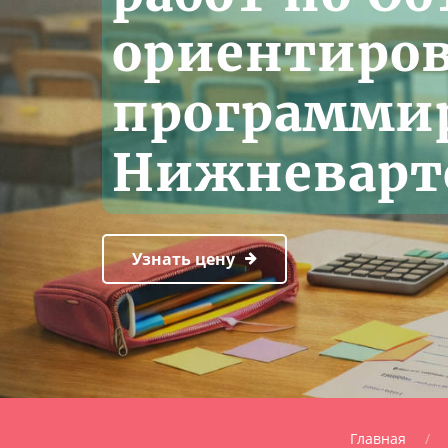
ориентиро
программи
Нижневарт
Узнать цену
Главная