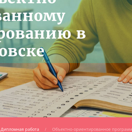
ванному
рованию в
овске
Дипломная работа
Объектно-ориентированное программ