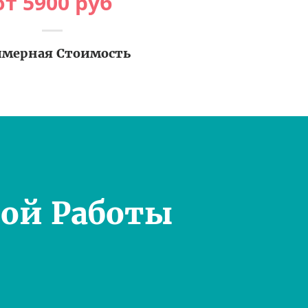
от
5900
руб
мерная Стоимость
ой Работы