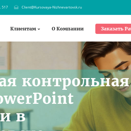
. 517
Client@Kursovaya-Nizhnevartovsk.ru
Клиентам
О Компании
Заказать Ра
ая контрольная
owerPoint
и в