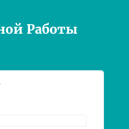
ной Работы
т