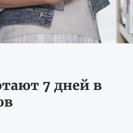
тают 7 дней в
ов