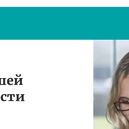
шей
ости