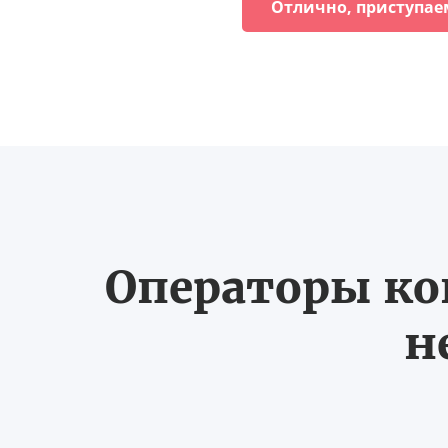
Отлично, приступае
Операторы ко
н