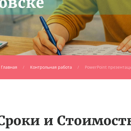
овске
Главная
Контрольная работа
PowerPoint презентац
Сроки и Стоимост