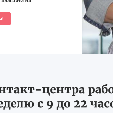
плагиата на
м!
нтакт-центра рабо
еделю с 9 до 22 час