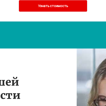
шей
ости