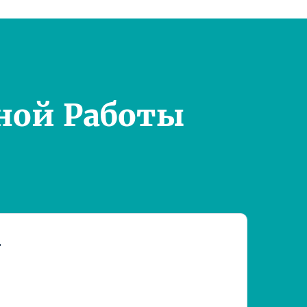
ной Работы
т