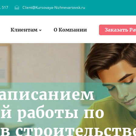
. 517
Client@Kursovaya-Nizhnevartovsk.ru
Клиентам
О Компании
Заказать Ра
написанием
й работы по
в строительств