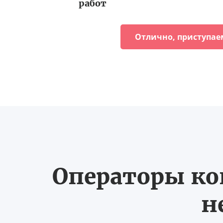
работ
Отлично, приступае
Операторы ко
н