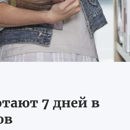
тают 7 дней в
ов