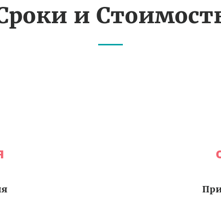
Сроки и Стоимост
я
ия
При