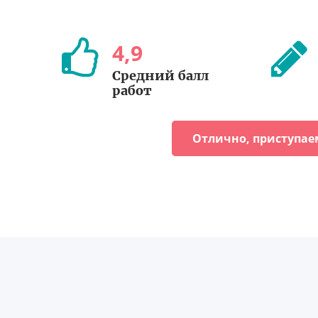
4
,
9
Средний балл
работ
Отлично, приступае