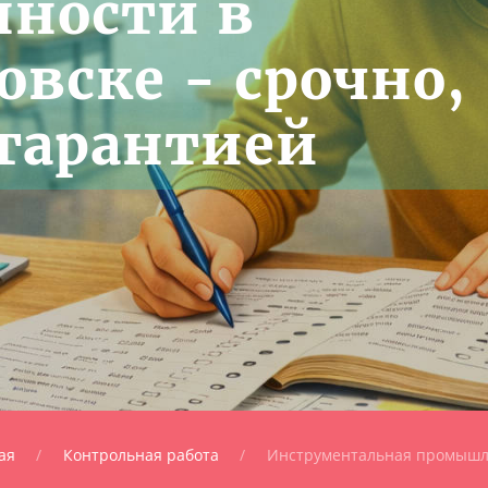
ности в
вске - срочно,
 гарантией
ая
Контрольная работа
Инструментальная промышл