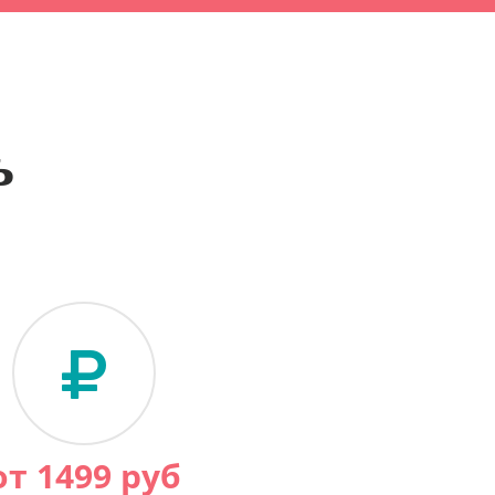
ь
от
1499
руб