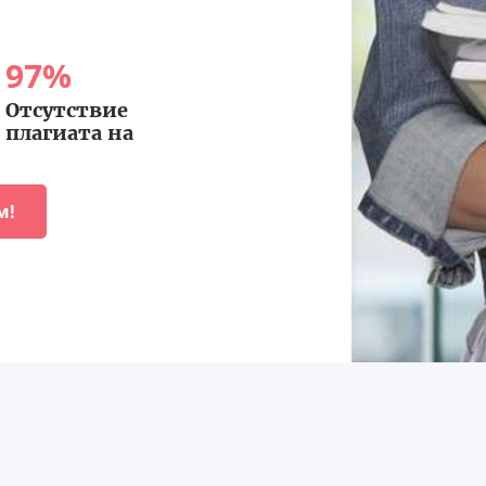
97
%
Отсутствие
плагиата на
м!