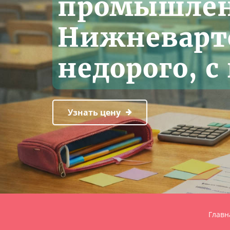
промышлен
Нижневарто
недорого, с
Узнать цену
Главн