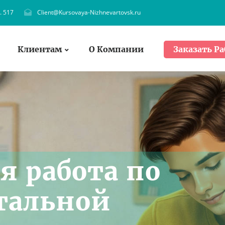
. 517
Client@Kursovaya-Nizhnevartovsk.ru
Клиентам
О Компании
Заказать Ра
я работа по
тальной