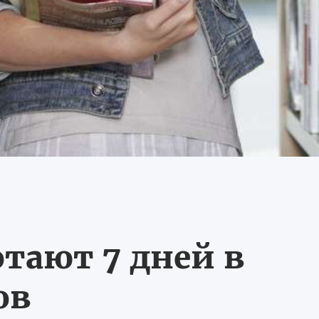
тают 7 дней в
ов