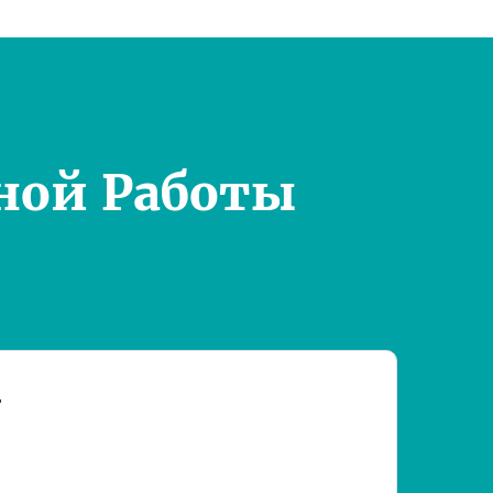
ной Работы
т