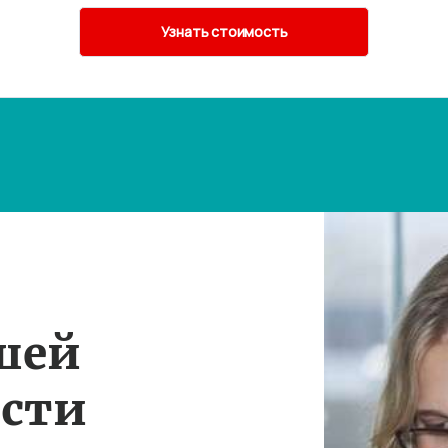
шей
ости