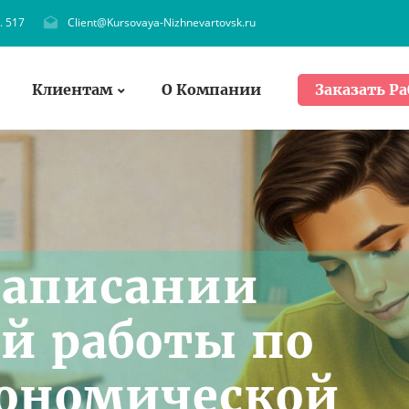
. 517
Client@Kursovaya-Nizhnevartovsk.ru
Клиентам
О Компании
Заказать Ра
написании
й работы по
кономической