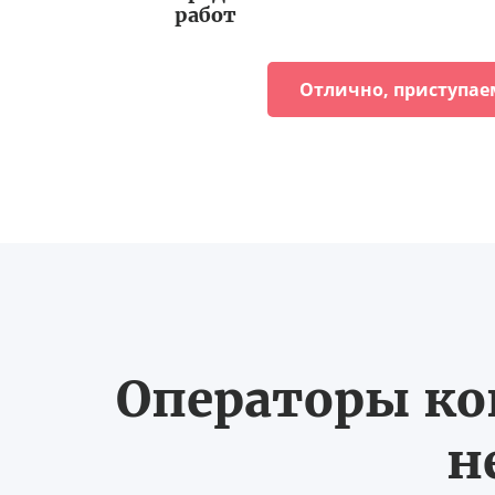
работ
Отлично, приступае
Операторы ко
н