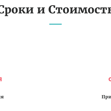
Сроки и Стоимост
я
ия
При