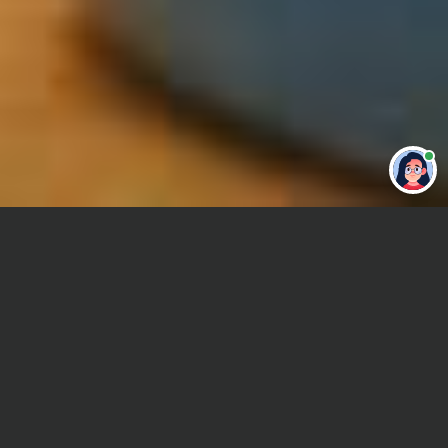
Привет 👋 Могу сделать студенческую
работу за тебя
Главная
Контрольная работа
История культуры
Сроки и Стоимость