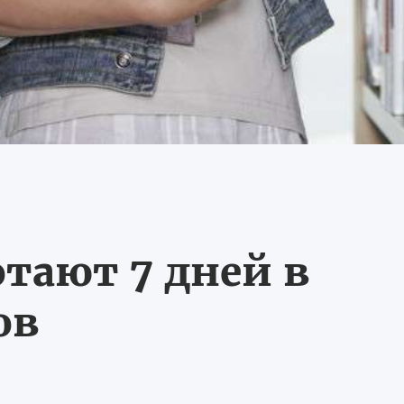
тают 7 дней в
ов