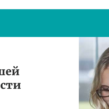
шей
ости