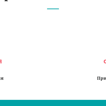
я
ия
При