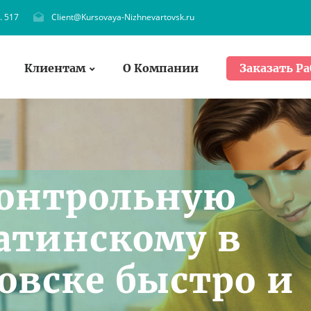
. 517
Client@Kursovaya-Nizhnevartovsk.ru
Клиентам
О Компании
Заказать Ра
контрольную
Латинскому в
вске быстро и