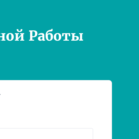
ной Работы
т