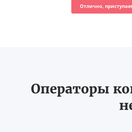
Отлично, приступае
Операторы ко
н