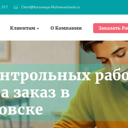
. 517
Client@Kursovaya-Nizhnevartovsk.ru
Клиентам
О Компании
Заказать Ра
нтрольных раб
а заказ в
овске