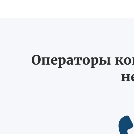
Операторы ко
н