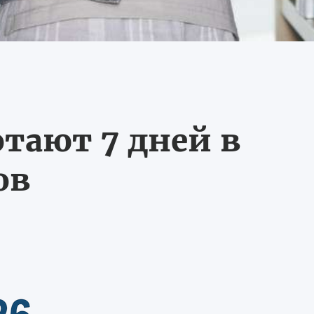
тают 7 дней в
ов