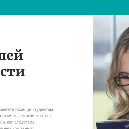
шей
ости
азывать помощь студентам
о время мы смогли помочь
и, как следствие,
ичных компаниях.