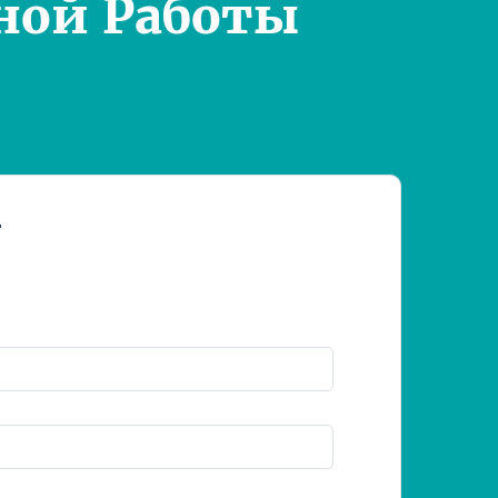
ной Работы
т