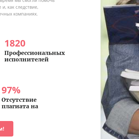
о время мы смогли помочь
и, как следствие,
ичных компаниях.
1820
Профессиональных
исполнителей
97
%
Отсутствие
плагиата на
м!