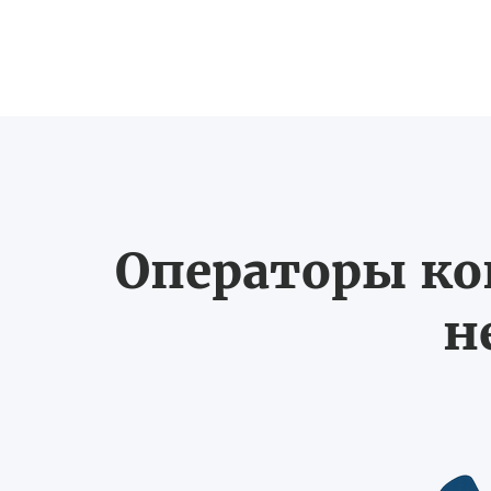
Операторы ко
н