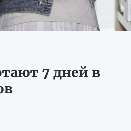
тают 7 дней в
ов