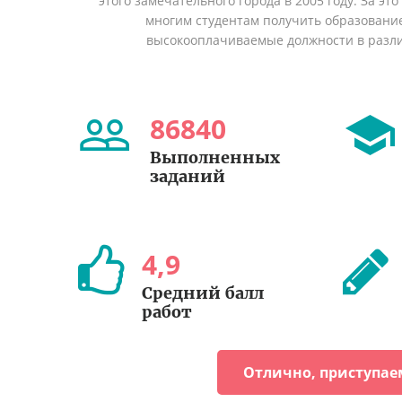
этого замечательного города в 2005 году. За эт
многим студентам получить образование 
высокооплачиваемые должности в разл
86840
Выполненных
заданий
4
,
9
Средний балл
работ
Отлично, приступае