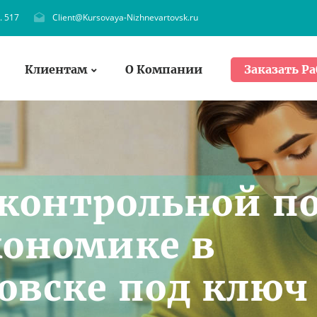
. 517
Client@Kursovaya-Nizhnevartovsk.ru
Клиентам
О Компании
Заказать Ра
контрольной п
кономике в
вске под ключ