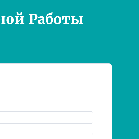
ной Работы
т