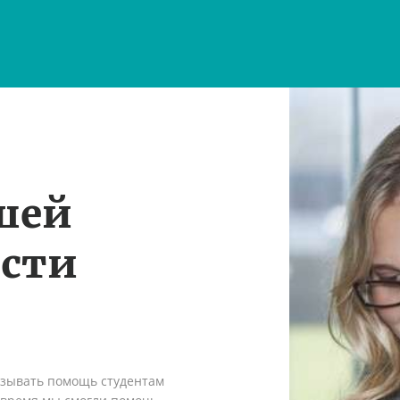
шей
ости
азывать помощь студентам