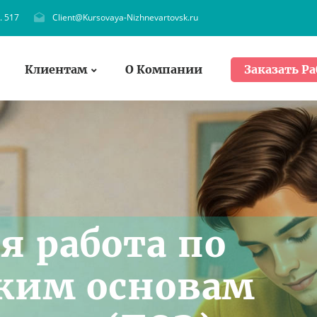
. 517
Client@Kursovaya-Nizhnevartovsk.ru
Клиентам
О Компании
Заказать Ра
я работа по
ким основам