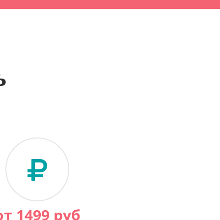
ь
от
1499
руб