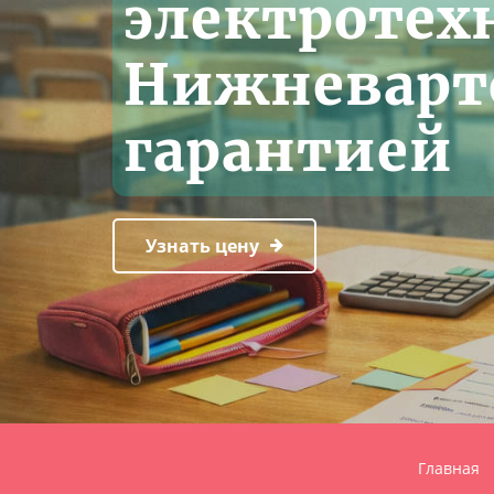
электротех
Нижневарто
гарантией
Узнать цену
Главная