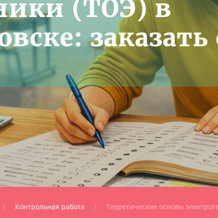
ники (ТОЭ) в
вске: заказать 
Контрольная работа
Теоретические основы электроте