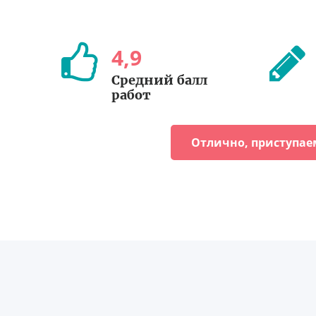
4
,
9
Средний балл
работ
Отлично, приступае