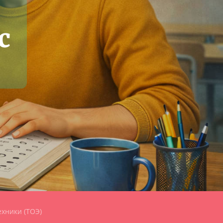
с
хники (ТОЭ)