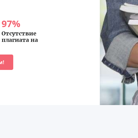
97
%
Отсутствие
плагиата на
м!