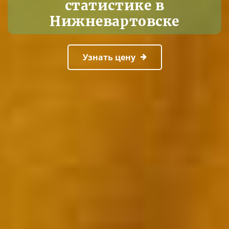
статистике в
Нижневартовске
Узнать цену