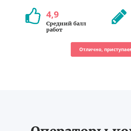
4
,
9
Средний балл
работ
Отлично, приступае