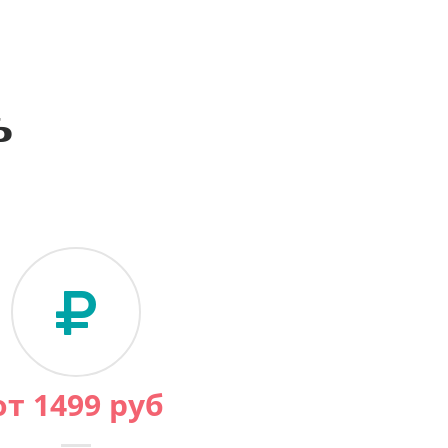
ь
от
1499
руб