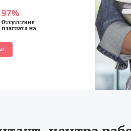
97
%
Отсутствие
плагиата на
м!