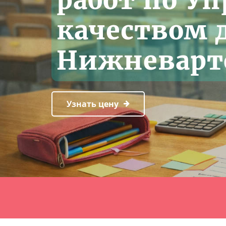
работ по У
качеством 
Нижневарт
Узнать цену