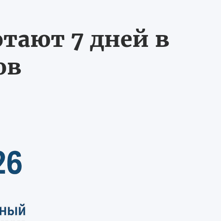
тают 7 дней в
ов