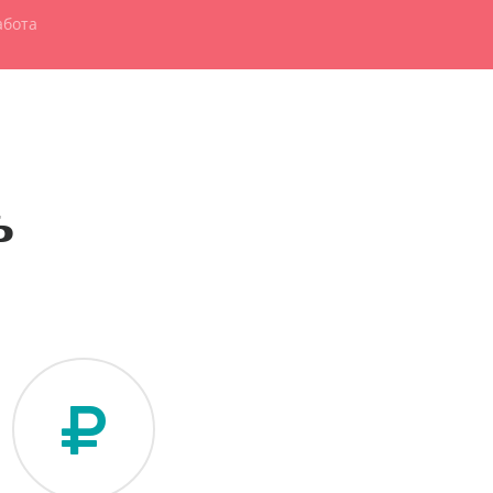
абота
ь