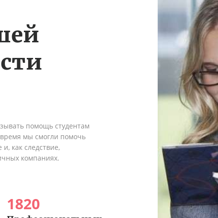
шей
ости
азывать помощь студентам
о время мы смогли помочь
и, как следствие,
ичных компаниях.
1820