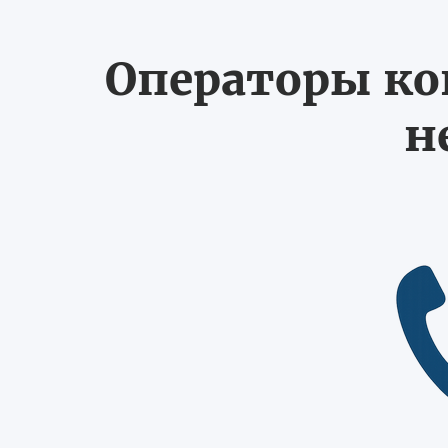
Операторы ко
н