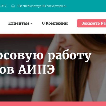
. 517
Client@Kursovaya-Nizhnevartovsk.ru
Клиентам
О Компании
Заказать Ра
рсовую работу
тов АИПЭ