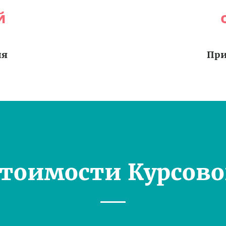
й
ия
При
Стоимости Курсово