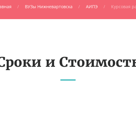
авная
ВУЗы Нижневартовска
АИПЭ
Курсовая р
Сроки и Стоимост