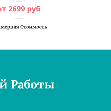
от
2699
руб
мерная Стоимость
й Работы