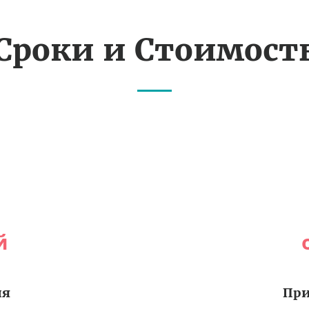
Сроки и Стоимост
й
ия
При