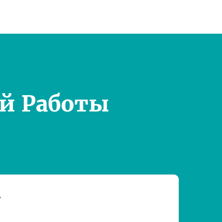
й Работы
т