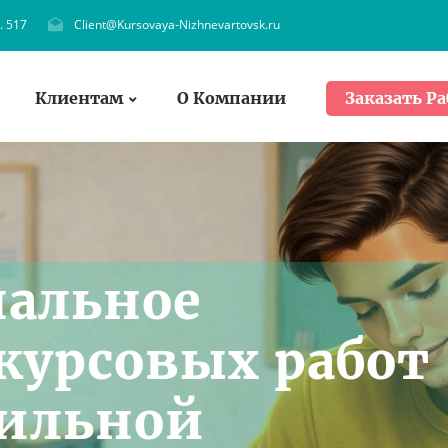
. 517
Client@Kursovaya-Nizhnevartovsk.ru
Клиентам
О Компании
Заказать Ра
нальное
курсовых работ
бильной