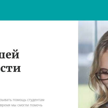
шей
ости
азывать помощь студентам
о время мы смогли помочь