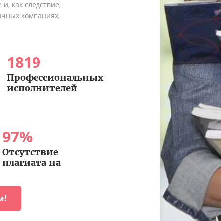
и, как следствие,
ичных компаниях.
1819
Профессиональных
исполнителей
97
%
Отсутствие
плагиата на
м!