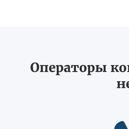
Операторы ко
н