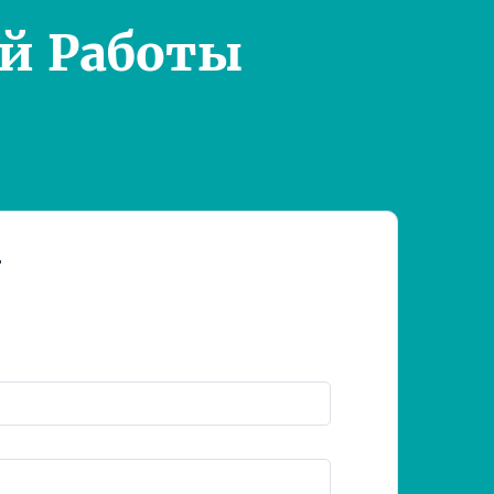
й Работы
т