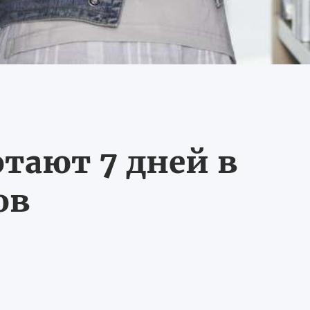
тают 7 дней в
ов