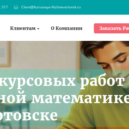
. 517
Client@Kursovaya-Nizhnevartovsk.ru
Клиентам
О Компании
Заказать Ра
курсовых работ
ной математик
ртовске