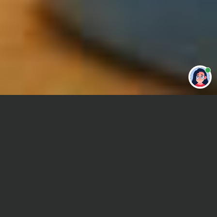
Привет 👋 Могу сделать студенческую
работу за тебя
Главная
Курсовая работа
Линейная алгебра
Сроки и Стоимость