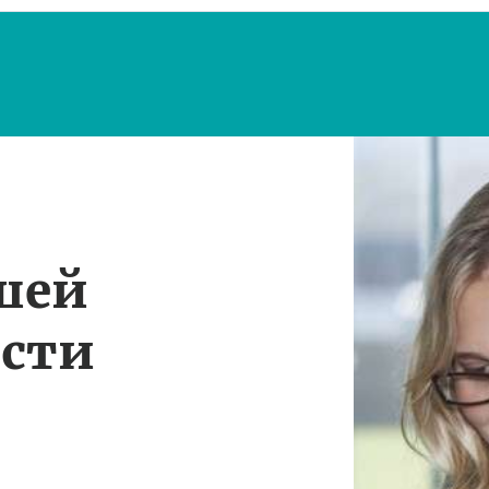
шей
ости