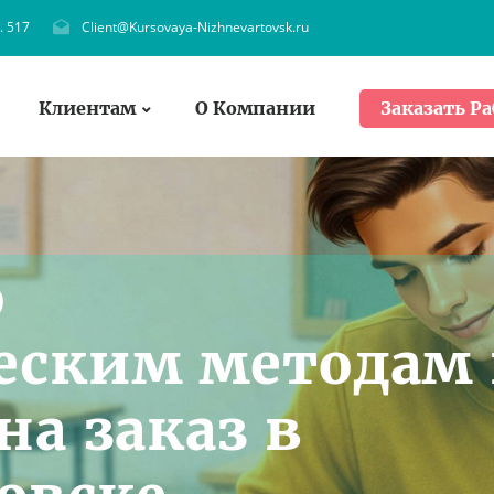
. 517
Client@Kursovaya-Nizhnevartovsk.ru
Клиентам
О Компании
Заказать Ра
о
еским методам 
на заказ в