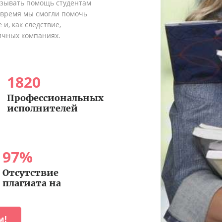
азывать помощь студентам
о время мы смогли помочь
и, как следствие,
ичных компаниях.
1820
Профессиональных
исполнителей
97
%
Отсутствие
плагиата на
м!