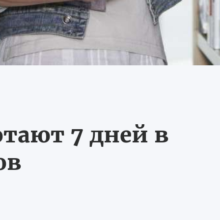
тают 7 дней в
ов