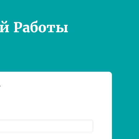
й Работы
т