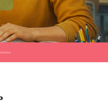
номике
ь