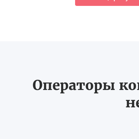
Операторы ко
н