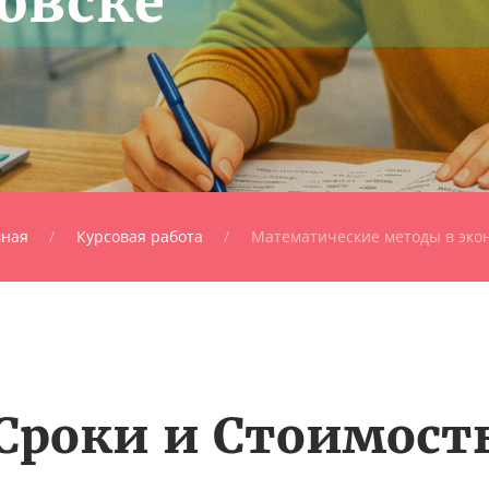
овске
вная
Курсовая работа
Математические методы в эко
Сроки и Стоимост