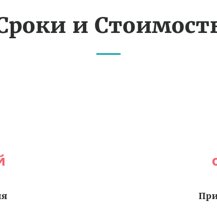
Сроки и Стоимост
й
ия
При