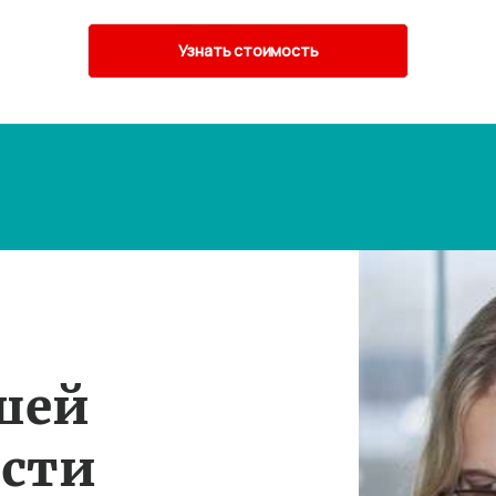
шей
ости