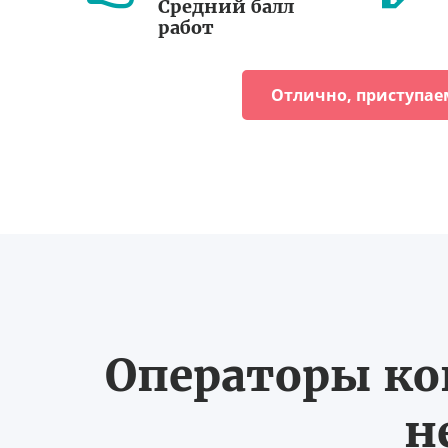
Средний балл
работ
Отлично, приступае
Операторы ко
н