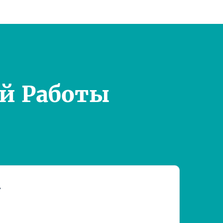
й Работы
т