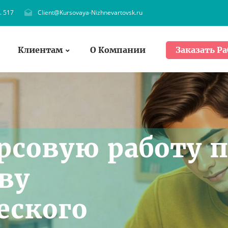
. 517
Client@Kursovaya-Nizhnevartovsk.ru
Клиентам
О Компании
Заказать Ра
рсовую работу 
ву
еского