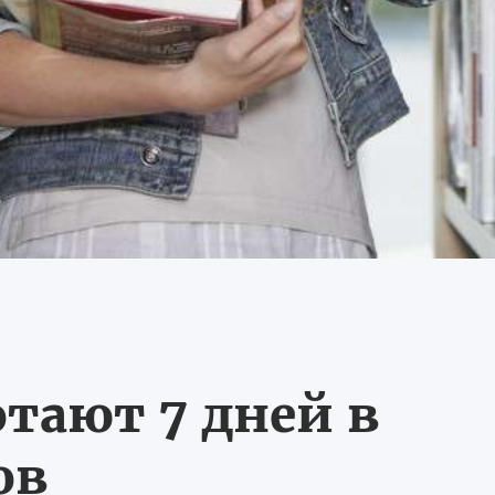
тают 7 дней в
ов