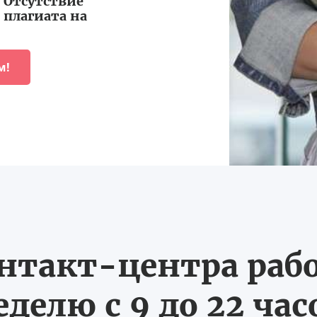
Отсутствие
плагиата на
м!
нтакт-центра рабо
еделю с 9 до 22 час