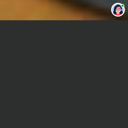
Привет 👋 Могу сделать студенческую
работу за тебя
Главная
Курсовая работа
Радиофизика
Сроки и Стоимость