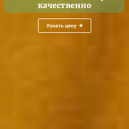
качественно
Узнать цену